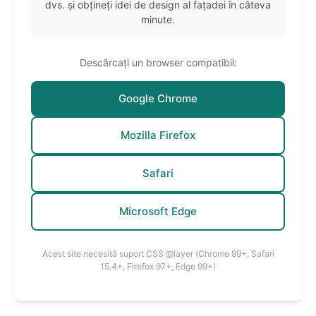
dvs. și obțineți idei de design al fațadei în câteva
minute.
Descărcați un browser compatibil:
Google Chrome
Mozilla Firefox
Safari
Microsoft Edge
Acest site necesită suport CSS @layer (Chrome 99+, Safari
15.4+, Firefox 97+, Edge 99+)