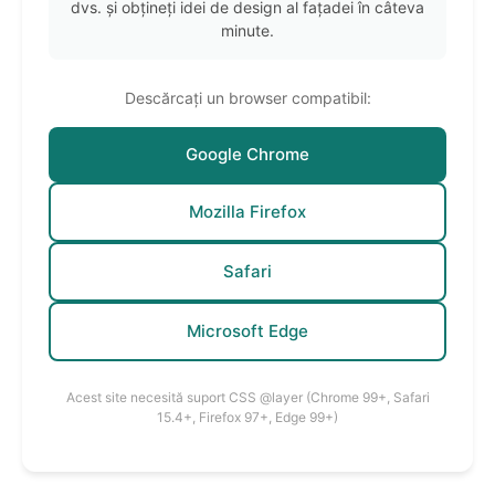
dvs. și obțineți idei de design al fațadei în câteva
minute.
Descărcați un browser compatibil:
Google Chrome
Mozilla Firefox
Safari
Microsoft Edge
Acest site necesită suport CSS @layer (Chrome 99+, Safari
15.4+, Firefox 97+, Edge 99+)