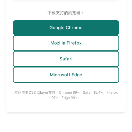
下载支持的浏览器：
Google Chrome
Mozilla Firefox
Safari
Microsoft Edge
本站需要CSS @layer支持（Chrome 99+、Safari 15.4+、Firefox
97+、Edge 99+）