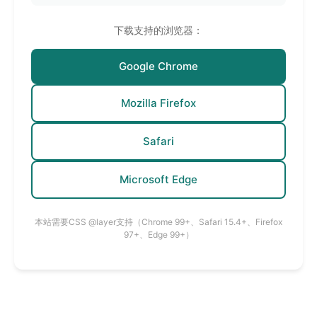
下载支持的浏览器：
Google Chrome
Mozilla Firefox
Safari
Microsoft Edge
本站需要CSS @layer支持（Chrome 99+、Safari 15.4+、Firefox
97+、Edge 99+）